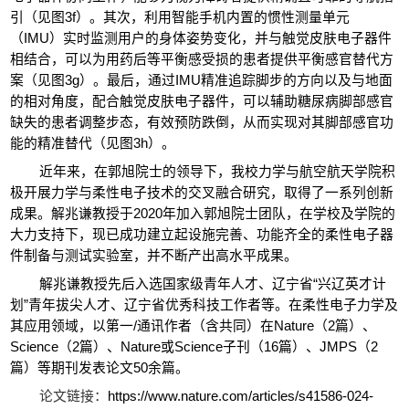
引（见图
3f
）。其次，利用智能手机内置的惯性测量单元
（
IMU
）实时监测用户的身体姿势变化，并与触觉皮肤电子器件
相结合，可以为用药后等平衡感受损的患者提供平衡感官替代方
案（见图
3g
）。最后，通过
IMU
精准追踪脚步的方向以及与地面
的相对角度，配合触觉皮肤电子器件，可以辅助糖尿病脚部感官
缺失的患者调整步态，有效预防跌倒，从而实现对其脚部感官功
能的精准替代（见图
3h
）。
近年来，在郭旭院士的领导下，我校力学与航空航天学院积
极开展力学与柔性电子技术的交叉融合研究，取得了一系列创新
成果。解兆谦教
授于
2020
年加入郭旭院士团队，在学校及学院的
大力支持下，现已成功建立起设施完善、功能齐全的柔性电子器
件制备与测试实验室，并不断产出高水平成果。
解兆谦教授先后入选国家级青年人才、辽宁省
“
兴辽英才计
划
”
青年拔尖人才、辽宁省优秀科技工作者等。在柔性电子力学及
其应用领域，以第一
/
通讯作者（含共同）在
Nature
（
2
篇）、
Science
（
2
篇）、
Nature
或
Science
子刊（
16
篇）、
JMPS
（
2
篇）等期刊发表论文
50
余篇。
论文链接：
https://www.nature.com/articles/s41586-024-