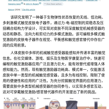
该研究发明了一种基于生物弹性状态恢复的无线、低功耗、
多刺激模式触觉皮肤电子器件，通过力
-
电
-
磁控制的双稳态及压
扭耦合结构力学设计，可实现对皮肤不同深度触觉机械感受器的
动态和静态、法向力和剪切力的多模式激励。该可编程多模式触
觉激励的皮肤电子器件在视觉、平衡感和触觉感官替代中存在广
阔的应用前景。
人体皮肤中多样的机械触觉感受器能感知并传递丰富的触觉
信息。在社交媒体、游戏、娱乐及生物医学康复治疗中，快速可
编程的触觉激励器应用广泛且潜力巨大，能有效替代或增强人体
感知能力。然而，现有触觉激励器功耗高、模式单一，仅能激活
皮肤中单一类型的机械触觉感受器，且多为有线控制，限制了使
用的便捷性和应用的广泛性。为充分挖掘触觉界面的应用潜力，
需要皮肤中多类型机械感受器的协同参与，以实现多感官互动，
这对可穿戴触觉激励
/
感官替代器件的开发提出了新的挑战。