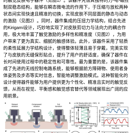
的触觉皮肤电子器件（见图
1
）。该器件凭借其独特的力
-
电
-
磁控
制双稳态结构，能够在瞬态微电流的作用下，于压缩与放松两种
状态间实现快速且精准的切换，实现皮肤不同层面的静态与动态
的激励（见图
2
）。同时，器件集成的压扭力学结构，结合先进
的
Kirigami
设计，巧妙地实现了对皮肤剪切力与法向力的耦合作
用，极大地丰富了触觉激励的多样性和精准度（见图
2
），为用
户带来了更为真实、细腻的触感体验。此外，该器件采用了轻质
的柔性延展力学结构设计，使得整体轻薄且易于穿戴，完美实现
了与皮肤的无缝保形贴合，提升了用户的舒适度，确保了器件在
长时间使用过程中的稳定性和可靠性。最为重要的是，该器件集
成了先进的无线控制电路系统，能够根据前方障碍物、使用者身
体姿势及步态等实时信息，智能地调整激励模式。这种智能化的
设计使得器件能够为用户提供更为个性化、精准且实时的触觉反
馈，从而在视觉、平衡感和触觉感官替代等领域展现出广阔的应
用前景。