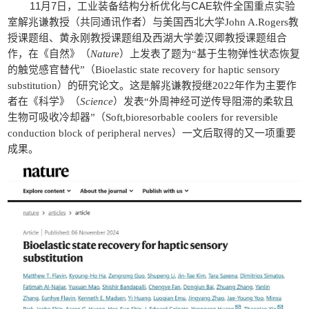
11
月
7
日，工业装备结构分析优化与
CAE
软件全国重点实验
室解兆谦教授（共同通讯作者）与美国西北大学
John A.Rogers
教
授课题组、黄永刚教授课题组及西湖大学姜汉卿教授课题组合
作，在《自然》（
Nature
）上发表了题为
“
基于生物弹性状态恢复
的触觉感官替代
”
（
Bioelastic state recovery for haptic sensory
substitution
）的研究论文。这是解兆谦教授继
2022
年作为主要作
者在《科学》（
Science
）发表
“
外周神经可逆传导阻滞的柔软且
生物可吸收冷却器
”
（
Soft,bioresorbable coolers for reversible
conduction block of peripheral nerves
）一文后取得的又一项重要
成果。