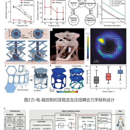
2
-
-
图
力
电
磁控制的双稳态及压扭耦合力学结构设计