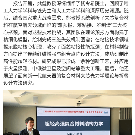
报告开篇，熊健教授深情缅怀了钱令希院士，回顾了哈
工大力学学科与钱先生和大工力学学科的深厚历史渊源。随
后，结合国家重大战略需求，熊教授系统剖析了夹芯复合材
料在航空航天领域面临的
“
难预报、难粘接、难制造
”
三大核
心瓶颈。面对这些技术挑战，其团队在理论预报方面构建了
精细化模型，绘制完成三维失效机制图谱；在粘接技术领域
揭示脱粘核心机理，攻克了面芯粘接性能瓶颈；在材料制备
方面提出了连续纤维增强与组合点阵设计方法，成功研制出
高性能超轻芯材。研究成果已形成十余种创新工艺，并应用
于火星探测、中俄微卫星及空间站等重大工程。最后，他还
展望了面向新一代航天器的复合材料夹芯壳力学理论与折叠
设计方法研究。