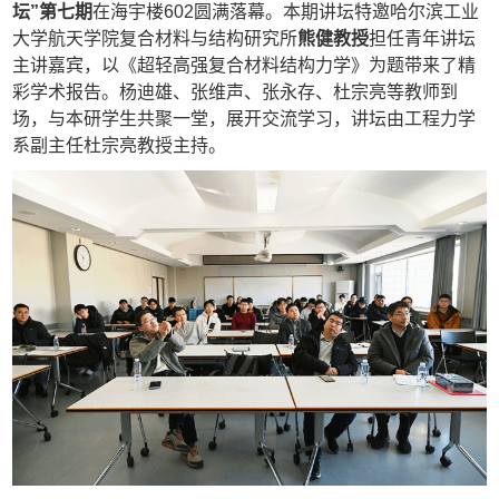
坛”第七期
在
海宇楼
602
圆满落幕
。本期讲坛特邀哈尔滨工业
大学航天学院复合材料与结构研究所
熊健教授
担任青年讲坛
主讲嘉宾，以《超轻高强复合材料结构力学》为题带来了精
彩学术报告。杨迪雄、张维声、张永存、杜宗亮等教师到
场，与本研学生共聚一堂，展开交流学习，
讲坛由工程力学
系副主任杜宗亮教授主持
。