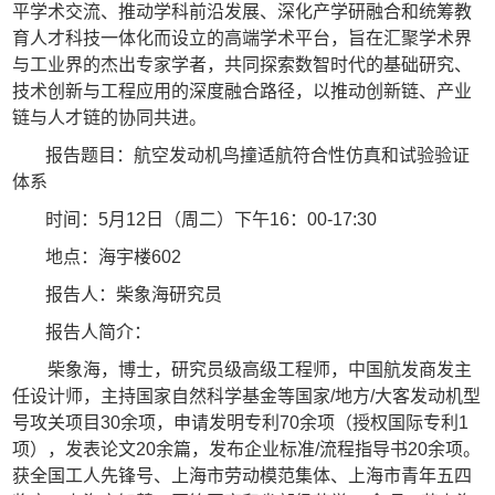
平学术交流、推动学科前沿发展、深化产学研融合和统筹教
育人才科技一体化而设立的高端学术平台，旨在汇聚学术界
与工业界的杰出专家学者，共同探索数智时代的基础研究、
技术创新与工程应用的深度融合路径，以推动创新链、产业
链与人才链的协同共进。
报告题目：航空发动机鸟撞适航符合性仿真和试验验证
体系
时间：
5
月
12
日（周二）下午
16
：
00-17:30
地点：海宇楼
602
报告人：柴象海研究员
报告人简介：
柴象海，博士，研究员级高级工程师，中国航发商发主
任设计师，主持国家自然科学基金等国家
/
地方
/
大客发动机型
号攻关项目
30
余项，申请发明专利
70
余项（授权国际专利
1
项），发表论文
20
余篇，发布企业标准
/
流程指导书
20
余项。
获全国工人先锋号、上海市劳动模范集体、上海市青年五四