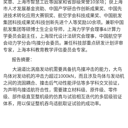
奖章、上海市智慧工匠等国家和省部级荣誉
10
余项；获上海
市人才发展基金资助、中国产学研合作创新成果奖、中国先
进技术转化应用大赛铜奖、航空学会科技成果奖、中国航发
集团科技成果奖
/
科技创新先进个人等奖励
10
余项。兼职中国
航发集团等硕博士生企业导师，上海力学学会理事
&
计算力
学委员会副主任，上海现代设计法研究会理事，中国航空学
会动力学分会
/
鸟撞分会委员。兼任科技部重点研发计划评审
专家，上海本科教育教学评估委员会专家。
报告摘要：
大涵道比涡扇发动机需要具备抗鸟撞冲击的能力，大鸟
鸟体对发动机的冲击力超过
1000kN
，而且涉及鸟体与发动机
之间的流固耦合、撞击后气动性能评估等多学科交叉验证，
为声明鸟撞适航符合性，需要建立材料级、原件级、零件
级、部件级直至整机级的仿真与试验相互迭代的多层级验证
体系，用以保证整机吞鸟适航取证试验的成功率。