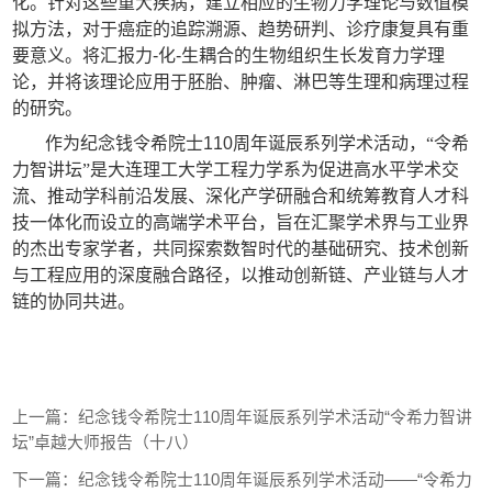
化。针对这些重大疾病，建立相应的生物力学理论与数值模
拟方法，对于癌症的追踪溯源、趋势研判、诊疗康复具有重
要意义。将汇报力
-
化
-
生耦合的生物组织生长发育力学理
论，并将该理论应用于胚胎、肿瘤、淋巴等生理和病理过程
的研究。
作为纪念钱令希院士
110
周年诞辰系列学术活动，“令希
力智讲坛”是大连理工大学工程力学系为促进高水平学术交
流、推动学科前沿发展、深化产学研融合和统筹教育人才科
技一体化而设立的高端学术平台，旨在汇聚学术界与工业界
的杰出专家学者，共同探索数智时代的基础研究、技术创新
与工程应用的深度融合路径，以推动创新链、产业链与人才
链的协同共进。
上一篇：
纪念钱令希院士110周年诞辰系列学术活动“令希力智讲
坛”卓越大师报告（十八）
下一篇：
纪念钱令希院士110周年诞辰系列学术活动——“令希力