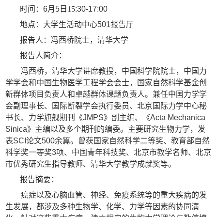
时间：
6
月
5
日
15
:30-17:00
地点：大学生活动中心
501
报告厅
报告人：冯西桥院士，清华大学
报告人简介：
冯西桥，清华大学讲席教授，中国科学院院士，中国力
学学会和中国生物医学工程学会会士，国家自然科学基金创
新群体项目负责人和卓越群体课题负责人。兼任中国力学学
会副理事长、国际断裂学会执行委员、北京国际力学中心秘
书长、力学旗舰期刊《
JMPS
》副主编、《
Acta Mechanica
Sinica
》主编以及多个期刊的编委。主要研究生物力学，发
表
SCI
论文
500
余篇。曾获国家自然科学二等奖、教育部自然
科学奖一等奖
3
项、中国青年科技奖、北京市教学名师、北京
市优秀研究生指导教师、清华大学教学成就奖等。
报告摘要：
癌症以及心脑血管、神经、免疫系统等的重大疾病的发
生发展，都涉及多种生物学、化学、力学等因素的协同演